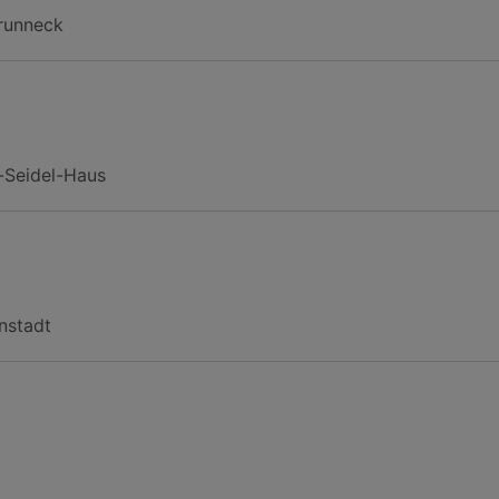
Brunneck
-Seidel-Haus
nstadt