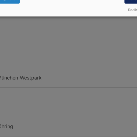
Reali
 München-Westpark
öhring