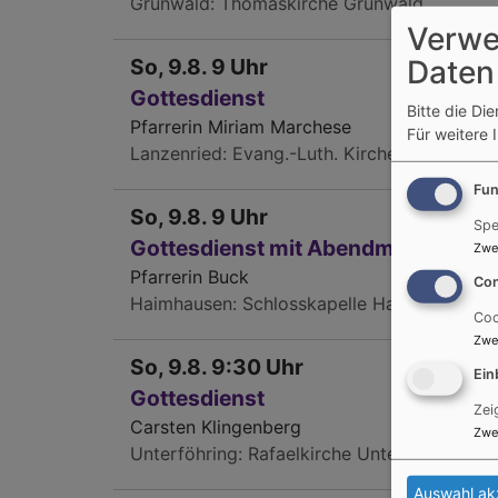
Grünwald
Thomaskirche Grünwald
Verwe
Daten
So, 9.8. 9 Uhr
Gottesdienst
Bitte die Di
Pfarrerin Miriam Marchese
Für weitere 
Lanzenried
Evang.-Luth. Kirche Lanzenried
Fun
So, 9.8. 9 Uhr
Spe
Gottesdienst mit Abendmahl
Zwe
Pfarrerin Buck
Con
Haimhausen
Schlosskapelle Haimhausen
Coo
Zwe
So, 9.8. 9:30 Uhr
Ein
Gottesdienst
Zei
Carsten Klingenberg
Zwe
Unterföhring
Rafaelkirche Unterföhring
Auswahl ak