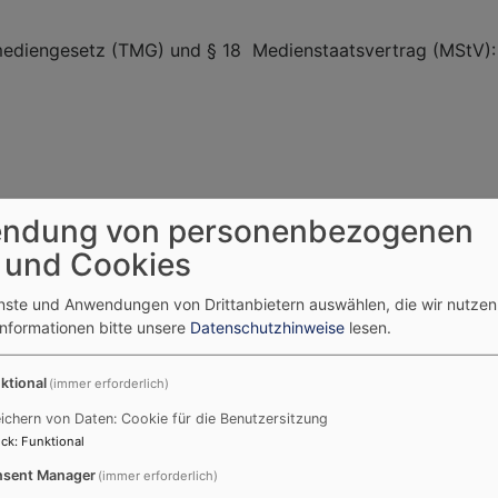
emediengesetz (TMG) und § 18 Medienstaatsvertrag (MStV):
ndung von personenbezogenen
tuelles & Termine/Aktuelles)
 und Cookies
sdienste)
enste und Anwendungen von Drittanbietern auswählen, die wir nutze
Informationen bitte unsere
Datenschutzhinweise
lesen.
tteilungen)
ktional
(immer erforderlich)
ichern von Daten: Cookie für die Benutzersitzung
stian Kühnen (Gemeinden & Dekanat)
ck
:
Funktional
sent Manager
(immer erforderlich)