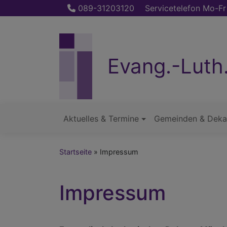
Direkt
089-31203120
Servicetelefon Mo-Fr
zum
Inhalt
Evang.-Luth
Aktuelles & Termine
Gemeinden & Deka
Hauptnavigation
Startseite
Impressum
Impressum