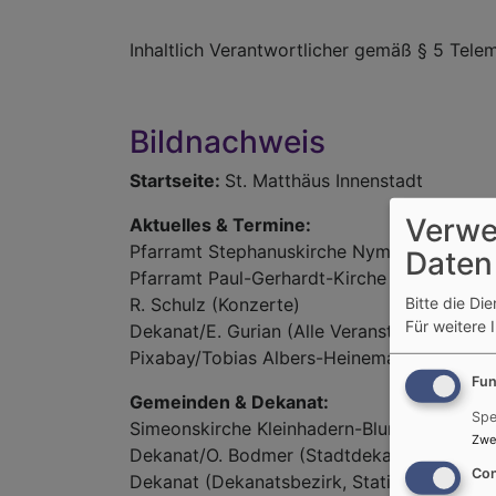
Inhaltlich Verantwortlicher gemäß § 5 Tel
Bildnachweis
Startseite:
St. Matthäus Innenstadt
Verwe
Aktuelles & Termine:
Pfarramt Stephanuskirche Nymphenburg (Ak
Daten
Pfarramt Paul-Gerhardt-Kirche Laim (Gotte
Bitte die Di
R. Schulz (Konzerte)
Für weitere 
Dekanat/E. Gurian (Alle Veranstaltungen)
Pixabay/Tobias Albers-Heinemann (Pressemi
Fun
Gemeinden & Dekanat:
Spe
Simeonskirche Kleinhadern-Blumenau/Seba
Zwe
Dekanat/O. Bodmer (Stadtdekan)
Con
Dekanat (Dekanatsbezirk, Statistik)