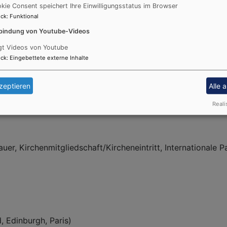
kie Consent speichert Ihre Einwilligungsstatus im Browser
ck
:
Funktional
meindeamt)
vangelische Dienste)
bindung von Youtube-Videos
ien, Mitarbeitervertretung)
gt Videos von Youtube
, Bereich 2)
ck
:
Eingebettete externe Inhalte
zeptieren
Alle 
 Spenden, Bewahrung der Schöpfung)
Reali
er, Kirchenmitgliedschaft/Kircheneintritt, Internationale P
, Edinburgh, Paris)