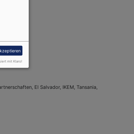
akzeptieren
siert mit Klaro!
artnerschaften, El Salvador, IKEM, Tansania,