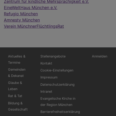
Zentrum für kindliche Mehrsprachigkeit e.V.
EineWeltHaus München e.V.
Refugio München
Amnesty München
Verein MünchnerFlüchtlingsRat
Hauptnavigation
Fußbereichsmenü
Benutzermen
Aktuelles &
Stellenangebote
Anmelden
Termine
Kontakt
Gemeinden
Cookie-Einstellungen
& Dekanat
Impressum
Glaube &
Datenschutzerklärung
Leben
Intranet
Rat & Tat
Evangelische Kirche in
Bildung &
der Region München
Gesellschaft
Barrierefreiheitserklärung