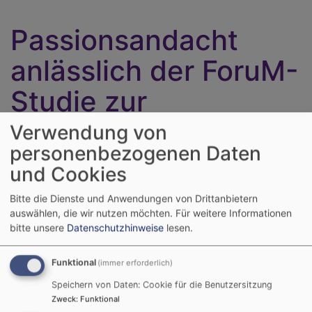
Passionsandacht
anlässlich der ForuM-
Studie zur
sexualisierten Gewalt
Verwendung von
personenbezogenen Daten
in der evangelischen
und Cookies
Kirche
Bitte die Dienste und Anwendungen von Drittanbietern
auswählen, die wir nutzen möchten.
Für weitere Informationen
bitte unsere
Datenschutzhinweise
lesen.
Unter dem Titel "Ich steh vor Dir mit leeren Händen,
Herr" findet am Mittwoch, 13. März 2024 um 19 Uhr in
Funktional
(immer erforderlich)
der Kreuzkirche, Hiltenspergerstr. 57, eine
Speichern von Daten: Cookie für die Benutzersitzung
Passionsandacht anlässlich der ForuM-Studie zur
Zweck
:
Funktional
sexualisierten Gewalt in der evangelischen Kirche