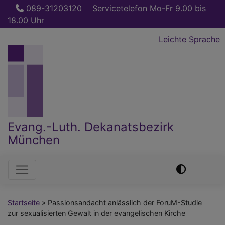
Direkt
089-31203120
Servicetelefon Mo-Fr 9.00 bis
zum
18.00 Uhr
Inhalt
Leichte Sprache
Evang.-Luth. Dekanatsbezirk
München
Hauptnavigation
Startseite
Passionsandacht anlässlich der ForuM-Studie
zur sexualisierten Gewalt in der evangelischen Kirche