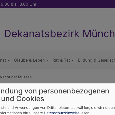
 9.00 bis 18.00 Uhr
. Dekanatsbezirk Münc
nat
Glaube & Leben
Rat & Tat
Bildung & Gesellsc
 Nacht der Museen
ndung von personenbezogenen
rchen bei der Langen N
 und Cookies
enste und Anwendungen von Drittanbietern auswählen, die wir nutze
Informationen bitte unsere
Datenschutzhinweise
lesen.