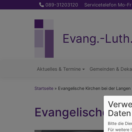
Direkt
089-31203120
Servicetelefon Mo-Fr
zum
Inhalt
Evang.-Luth
Aktuelles & Termine
Gemeinden & Deka
Hauptnavigation
Startseite
Evangelische Kirchen bei der Langen
Verwe
Evangelische Ki
Daten
Bitte die Di
Für weitere 