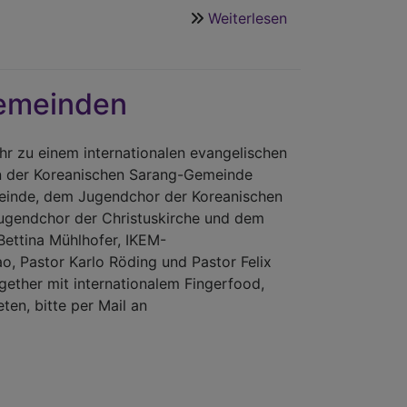
Weiterlesen
über
Friedensgebet:
Der
Rat
Gemeinden
der
Religionen
setzt
hr zu einem internationalen evangelischen
ein
von der Koreanischen Sarang-Gemeinde
Zeichen
meinde, dem Jugendchor der Koreanischen
für
ugendchor der Christuskirche und dem
Versöhnung
Bettina Mühlhofer, IKEM-
ao, Pastor Karlo Röding und Pastor Felix
ogether mit internationalem Fingerfood,
n, bitte per Mail an