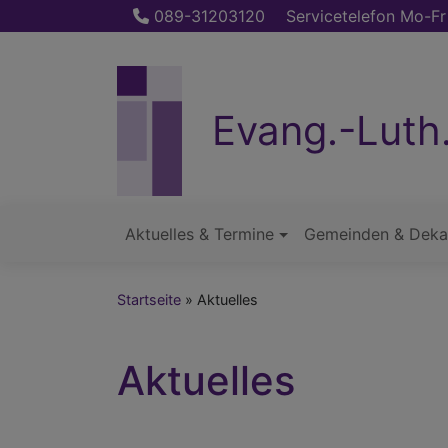
Direkt
089-31203120
Servicetelefon Mo-Fr
zum
Inhalt
Evang.-Luth
Aktuelles & Termine
Gemeinden & Deka
Hauptnavigation
Startseite
Aktuelles
Aktuelles