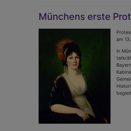
Münchens erste Prot
Protes
am 13.
In Mün
tatkrä
Bayern
Kabine
Gemein
Histor
beglei