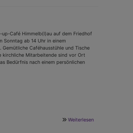
Orgelsommer
op-up-Café Himmelb(l)au auf dem Friedhof
en Sonntag ab 14 Uhr in einem
 Gemütliche Caféhausstühle und Tische
 kirchliche Mitarbeitende sind vor Ort
as Bedürfnis nach einem persönlichen
Weiterlesen
über
Mobiles