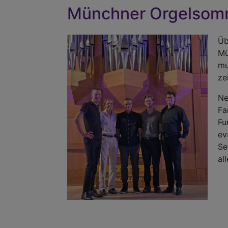
Münchner Orgelsom
Üb
Mü
mu
ze
Ne
Fa
Fu
ev
Se
al