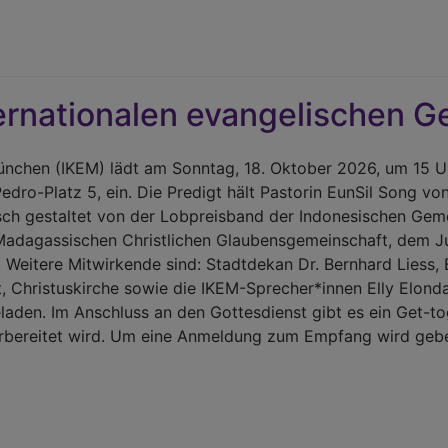
ternationalen evangelischen 
München (IKEM) lädt am Sonntag, 18. Oktober 2026, um 15 U
Pedro-Platz 5, ein. Die Predigt hält Pastorin EunSil Song 
sch gestaltet von der Lobpreisband der Indonesischen Ge
adagassischen Christlichen Glaubensgemeinschaft, dem J
eitere Mitwirkende sind: Stadtdekan Dr. Bernhard Liess, 
t, Christuskirche sowie die IKEM-Sprecher*innen Elly Elond
ngeladen. Im Anschluss an den Gottesdienst gibt es ein Get-t
bereitet wird. Um eine Anmeldung zum Empfang wird gebete