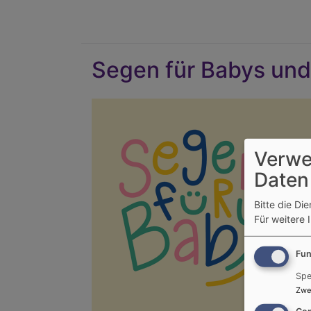
Segen für Babys un
Verwe
Daten
Bitte die Di
Für weitere 
Fun
Spe
Zwe
Con