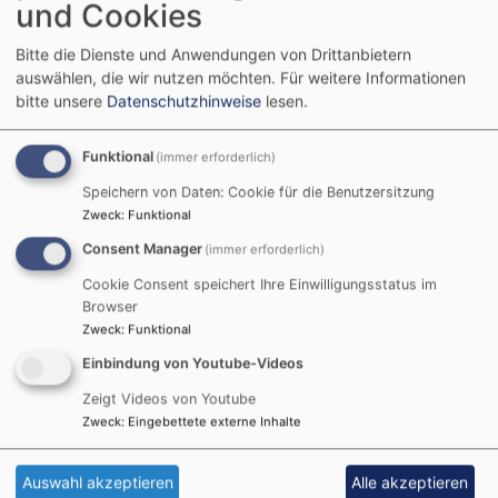
und Cookies
Evangelisch-Lutherischen Dekanatsbezirk München,
Bernhard Liess, nehmen an dem Gebet teil: Rabbiner
Bitte die Dienste und Anwendungen von Drittanbietern
Tom Kučera und Kantor Nikola David von der Liberalen
auswählen, die wir nutzen möchten.
Für weitere Informationen
jüdischen Gemeinde Beth Shalom, Vertreter der
bitte unsere
Datenschutzhinweise
lesen.
Israelitischen Kultusgemeinde München und
Oberbayern (IKG), Imam Belmin Mehic vom Münchner
Funktional
(immer erforderlich)
Forum für Islam (MFI), Vertreter des Muslimrats
Speichern von Daten: Cookie für die Benutzersitzung
München, der bulgarisch-orthodoxe Erzpriester
Zweck
:
Funktional
Nedialko Kalinov für die Orthodoxen Kirchen, der
Consent Manager
(immer erforderlich)
koptische-orthodoxe Priester Abuna Deuscoros für die
Cookie Consent speichert Ihre Einwilligungsstatus im
Arbeitsgemeinschaft christlicher Kirchen (ACK), Heinz
Browser
Roiger für die Deutsche Buddhistische Union, für die
Zweck
:
Funktional
Alevitische Gemeinde Eren Yilmaz sowie Sandra
Einbindung von Youtube-Videos
Schönitzer für die Baha‘i-Gemeinde München.
Zeigt Videos von Youtube
Weiterlesen
ü
Zweck
:
Eingebettete externe Inhalte
F
d
Auswahl akzeptieren
Alle akzeptieren