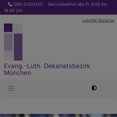
Direkt
089-31203120
Servicetelefon Mo-Fr 9.00 bis
zum
18.00 Uhr
Inhalt
Leichte Sprache
Evang.-Luth. Dekanatsbezirk
München
Hauptnavigation