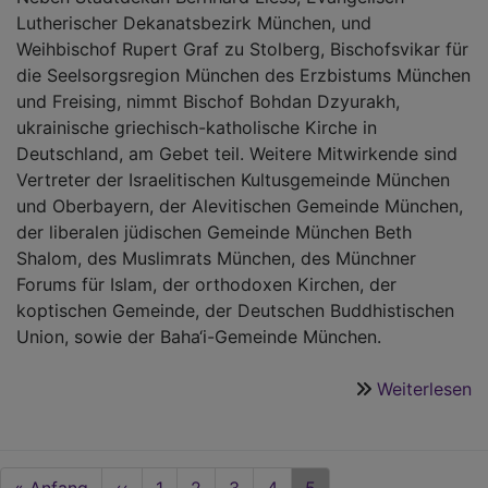
Lutherischer Dekanatsbezirk München, und
Weihbischof Rupert Graf zu Stolberg, Bischofsvikar für
die Seelsorgsregion München des Erzbistums München
und Freising, nimmt Bischof Bohdan Dzyurakh,
ukrainische griechisch-katholische Kirche in
Deutschland, am Gebet teil. Weitere Mitwirkende sind
Vertreter der Israelitischen Kultusgemeinde München
und Oberbayern, der Alevitischen Gemeinde München,
der liberalen jüdischen Gemeinde München Beth
Shalom, des Muslimrats München, des Münchner
Forums für Islam, der orthodoxen Kirchen, der
koptischen Gemeinde, der Deutschen Buddhistischen
Union, sowie der Baha‘i-Gemeinde München.
Weiterlesen
ü
F
fü
d
Seitennummerierung
First
« Anfang
Vorherige
‹‹
Seite
1
Seite
2
Seite
3
Seite
4
Aktuelle
5